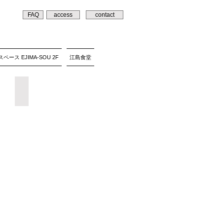
FAQ
access
contact
ペース EJIMA-SOU 2F
江島食堂
三橋昭 幻視展
麒
麟
模
様
の
馬
を
見
た