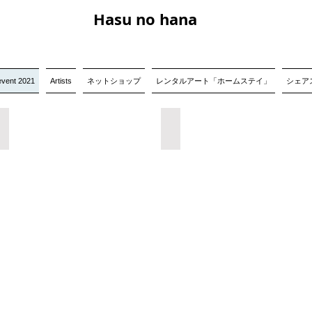
Hasu no hana
event 2021
Artists
ネットショップ
レンタルアート「ホームステイ」
シェアス
デジタルアーカイブ版
9/19 会場版
TAC
TAC
出
出
版
版
『日
『日
本
本
国
国
憲
憲
法』
法』
刊
刊
行
行
記
記
念
念
イ
イ
ベ
ベ
ン
ン
ト
ト