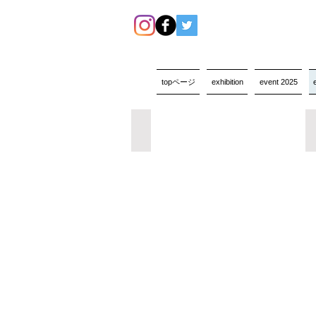
topページ
exhibition
event 2025
◉視聴専用ページ
TAC
出
版
『日
本
国
憲
法』
刊
行
記
念
イ
ベ
ン
ト
1982-
2020
憲