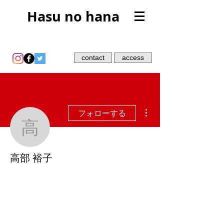
Hasu no hana
contact
access
その他
フォローする
高部 裕子
高部 裕子