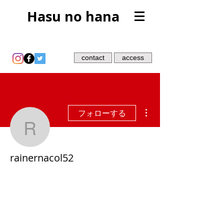
Hasu no hana
contact
access
その他
フォローする
rainernacol52
rainernacol52