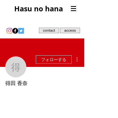
Hasu no hana
contact
access
その他
フォローする
得田 香奈
得田 香奈