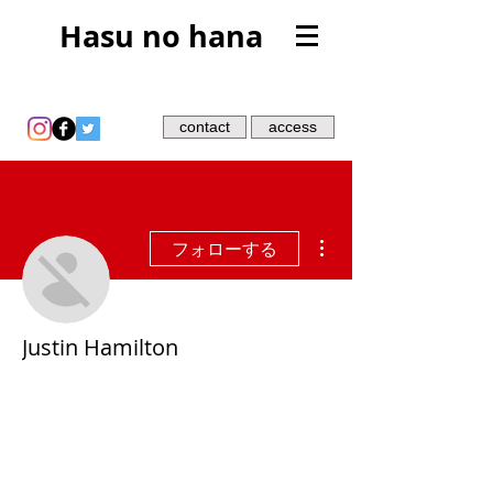
Hasu no hana
contact
access
その他
フォローする
Justin Hamilton