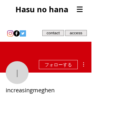
Hasu no hana
contact
access
その他
フォローする
increasingmeghen
increasingmeghen