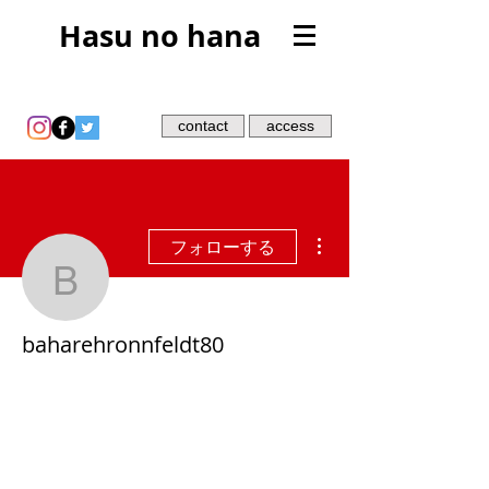
Hasu no hana
contact
access
その他
フォローする
baharehronnfeldt80
baharehronnfeldt80