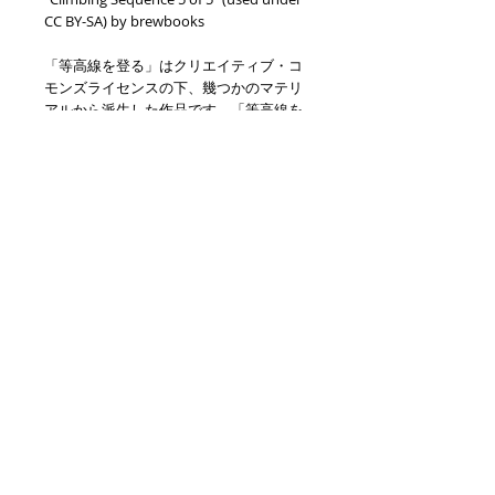
CC BY-SA) by brewbooks
「等高線を登る」はクリエイティブ・コ
モンズライセンスの下、幾つかのマテリ
アルから派生した作品です。「等高線を
登る」は クリエイティブ・コモンズ 表示 
- 継承 4.0 国際 ライセンス
（http://creativecommons.org/licenses/
by-sa/4.0/）の下に提供されています。
派生元のマテリアルのライセンスについ
ては以下のアドレスから確認できます。
CC BY: 
http://creativecommons.org/licenses/by
/2.0/
CC BY-SA: 
http://creativecommons.org/licenses/by
-sa/2.0/
© 2023 by L i l o u P a p e r i e. Proudly created with
Wix.com