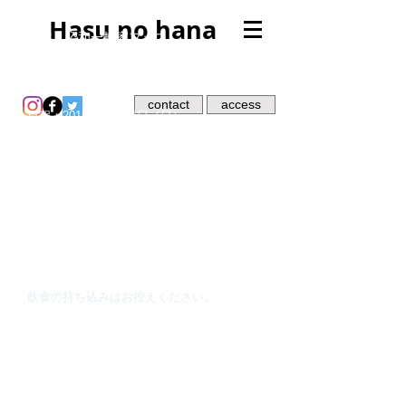
Hasu no hana
戸越・昭和一軒家フェス
2018/10/21
contact
access
日程：2018年10月21日（日）
場所：
品川区戸越5-8-19
✴︎東急大井町線「戸越公園」駅より徒歩３
分。
✴︎都営浅草線「戸越」駅より徒歩10分。
時間：
12時〜 20時
レコード、着物のマーケット他、
アーティストの映像作品上映あり。
その他、各種ドリンク、南インドカレーの出
店あり。
飲食の持ち込みはお控えください。
このイベントを楽しみに現在残置物絶賛片付
け中。片付け作業日誌を
note
に日々upしてい
ます。