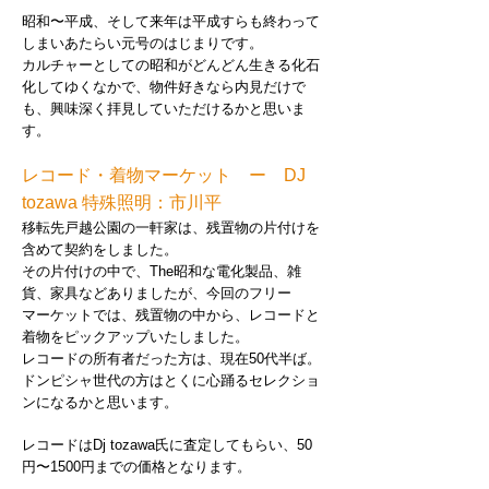
昭和〜平成、そして来年は平成すらも終わって
しまいあたらい元号のはじまりです。
カルチャーとしての昭和がどんどん生きる化石
化してゆくなかで、物件好きなら内見だけで
も、興味深く拝見していただけるかと思いま
す。
レコード・着物マーケット ー DJ
tozawa 特殊照明：市川平
移転先戸越公園の一軒家は、残置物の片付けを
含めて契約をしました。
その片付けの中で、The昭和な電化製品、雑
貨、家具などありましたが、今回のフリー
マーケットでは、残置物の中から、レコードと
着物をピックアップいたしました。
レコードの所有者だった方は、現在50代半ば。
ドンピシャ世代の方はとくに心踊るセレクショ
ンになるかと思います。
レコードはDj tozawa氏に査定してもらい、50
円〜1500円までの価格となります。