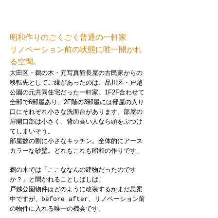
昭和作りのごくごく普通の一軒家
リノベーション前の状態に唯一開かれ
る空間。
大田区・鵜の木・元写真館長屋の古民家からの
移転先としてご縁があったのは、品川区・戸越
公園の元共同住宅だった一軒家。1F2F合わせて
全部で6部屋あり、2F階の3部屋には部屋の入り
口にそれぞれ小さな洗面台があります。部屋の
扉開口部は小さく、背の高い人なら頭をぶつけ
てしまいそう。
部屋数の割に小さなキッチン。全体的にアース
カラーな砂壁。どれもこれも昭和の作りです。
鵜の木では「ここななんの建物だったのです
か？」と聞かれることしばしば。
戸越公園物件はどのように改装するかまだ思案
中ですが、
、リノベーション前
before after
の物件に入れる唯一の機会です。