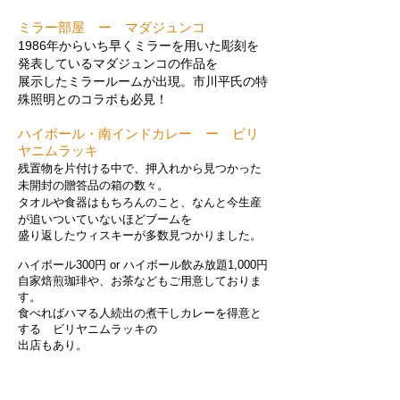
ミラー部屋 ー マダジュンコ
1986年からいち早くミラーを用いた彫刻を
発表しているマダジュンコの作品を
展示したミラールームが出現。市川平氏の特
殊照明とのコラボも必見！
ハイボール・南インドカレー ー ビリ
ヤニムラッキ
残置物を片付ける中で、押入れから見つかった
未開封の贈答品の箱の数々。
タオルや食器はもちろんのこと、なんと今生産
が追いついていないほどブームを
盛り返したウィスキーが多数見つかりました。
ハイボール300円 or ハイボール飲み放題1,000円
自家焙煎珈琲や、お茶などもご用意しておりま
す。
食べればハマる人続出の煮干しカレーを得意と
する ビリヤニムラッキの
出店もあり。