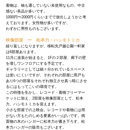
着物は、袖も通していない未使用なもの、中古
感ない美品が多いです。
1000円〜2000円くらいまでで放出しようかと考
えております。女性物が多いですが、
わずかに男性ものもございます。
映像部屋 ー 松本力・ハシモトミカ
繰り返しになりますが、移転先戸越公園一軒家
は6部屋あります。
11月に改装が始まると、
1Fの２部屋、廊下の
壁
を壊しワンフロアに
する予定です。
ギャラリーとしては細々分かれているスペース
は
使いにくいですが、それぞれの部屋に雨戸も
あり6つの部屋をそれぞれ
独立させ真っ暗にさせ
るにはもってこいの環境です。
この特徴を生かし、レコード・着物フリーマー
ケットに加え、2部屋を映像部屋として、
松本
力、ハシモトミカを迎えます。
小さな部屋での上映会。レコードや着物には用
がない方も
たのしめる
要素がいっぱいです。
残
置物の木のハンガーに松本力が書き下ろす、松
本力ハンガーの販売もございます。