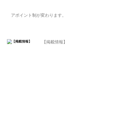
アポイント制が変わります。
【掲載情報】
書籍『日本国憲法』東京
TDC2021グランプリ受
賞！！