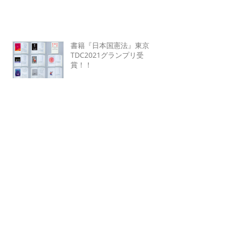
書籍『日本国憲法』東京
TDC2021グランプリ受
賞！！
お正月のしめ縄飾りと、自然
栽培野菜セット
読書週間 学割やります！