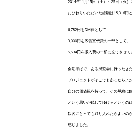
2014年11月15日（土）～25日（
おひねりいただいた総額は15,316円
6,782円をDM費として、
3,000円を広告宣伝費の一部として、
5,534円を搬入費の一部に充てさせ
会期半ばで、ある展覧会に行ったき
プロジェクトがそこでもあったらよ
自分の価値観を持って、その琴線に
という思いが残してゆけるというの
観客にとっても取り入れたらよいの
感じました。