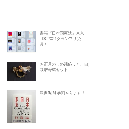
書籍『日本国憲法』東京
TDC2021グランプリ受
賞！！
お正月のしめ縄飾りと、自然
栽培野菜セット
読書週間 学割やります！