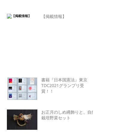
【掲載情報】
書籍『日本国憲法』東京
TDC2021グランプリ受
賞！！
お正月のしめ縄飾りと、自然
栽培野菜セット