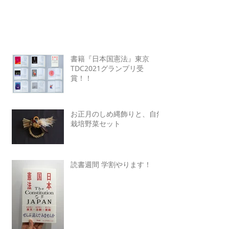
書籍『日本国憲法』東京
TDC2021グランプリ受
賞！！
お正月のしめ縄飾りと、自然
栽培野菜セット
読書週間 学割やります！