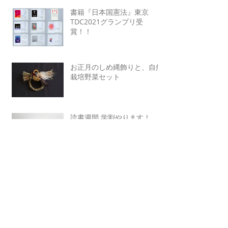
書籍『日本国憲法』東京
TDC2021グランプリ受
賞！！
お正月のしめ縄飾りと、自然
栽培野菜セット
読書週間 学割やります！
【シェアスペース EJIMA-
SOU 2F】