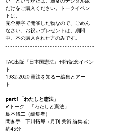
い！というかたは、通常のデジタル版
だけをご購入ください。トークイベン
トは、
完全赤字で開催した物なので、ごめん
なさい。お祝いプレゼントは、期間
中、本の購入された方のみです。
TAC出版『日本国憲法』刊行記念イベン
ト 
1982-2020 憲法を知るー編集とアー
ト　
part1「わたしと憲法」
✔︎トーク　「わたしと憲法」
島本脩二（編集者）　
聞き手：下川拓郎（月刊 美術 編集者）
約45分