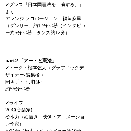
✔︎ダンス『日本国憲法を上演する。』
より　
アレンジ ソロバージョン　福留麻里
（ダンサー）約17分30秒（インタビュ
ー約5分30秒　ダンス約12分）
part2 「アートと憲法」
✔︎トーク：松本弦人（グラフィックデ
ザイナー/編集者 ）
聞き手：下川拓郎 　
約56分30秒
✔︎ライブ　
VOQ(音楽家)
松本力（絵描き、映像・アニメーショ
ン作家）
約21分（松本力インタビュー約10分　