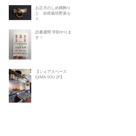
お正月のしめ縄飾り
と、自然栽培野菜セッ
ト
読書週間 学割やりま
す！
【シェアスペース
EJIMA-SOU 2F】