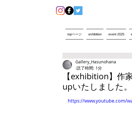
topページ
exhibition
event 2025
Gallery_Hasunohana
読了時間: 1分
【exhibition
upいたしました。
https://www.youtube.com/