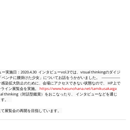
2020.4.30  インタビューvol.3では、visual thinkingのダイジ
に腰掛けた少女」についてお話をうかがいました。  ----------------
----------------- コロナ感染拡大防止のために、会場にアクセスできない状態なので、 HP上で
ライン展覧会を実施。 
https://www.hasunohana.net/tamikusakaiga
al thinking（対話型鑑賞）をおこなったり、 インタビューなどを通じ
    
て展覧会の再開を目指しています。 