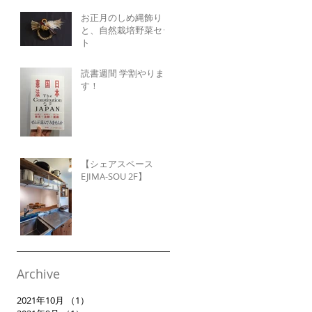
お正月のしめ縄飾り
と、自然栽培野菜セッ
ト
読書週間 学割やりま
す！
【シェアスペース
EJIMA-SOU 2F】
Archive
2021年10月
（1）
1件の記事