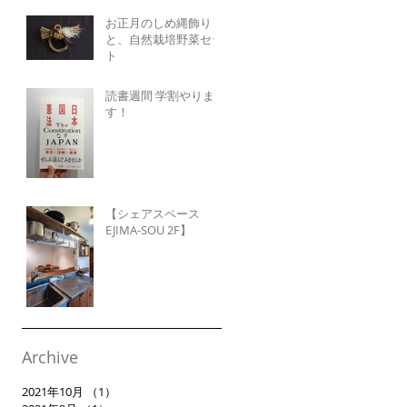
お正月のしめ縄飾り
と、自然栽培野菜セッ
ト
読書週間 学割やりま
す！
【シェアスペース
EJIMA-SOU 2F】
Archive
2021年10月
（1）
1件の記事