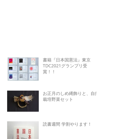
書籍『日本国憲法』東京
TDC2021グランプリ受
賞！！
お正月のしめ縄飾りと、自然
栽培野菜セット
読書週間 学割やります！