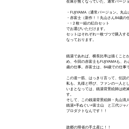
在庫が無くなっていた、通常バージョン
・FUJIYAMA（通常バージョン。丸
・赤富士（新作！！丸山さん84歳の
・↑２枚一組の紅白セット
でお選びいただけます。
セットはそれぞれ一枚づつで購入す
なっております。
銭湯であれば、横長比率は描くこと
め、今回の赤富士もFUJIYAMAも、
歳の仕事。赤富士は、84歳での仕事
この道一筋、はっきり言って、伝説
私も、丸様と呼び、ファンの一人と
いまとなっては、銭湯背景絵師は絶
す。
そして、この銭湯背景絵師・丸山清
銭湯×手ぬぐい×富士山　と三代ジャ
プロダクトなんです！！
故郷の帰省の手土産に！！