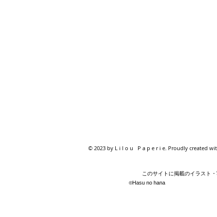
© 2023 by L i l o u P a p e r i e. Proudly created wi
このサイトに掲載のイラスト・写
Hasu no hana
©