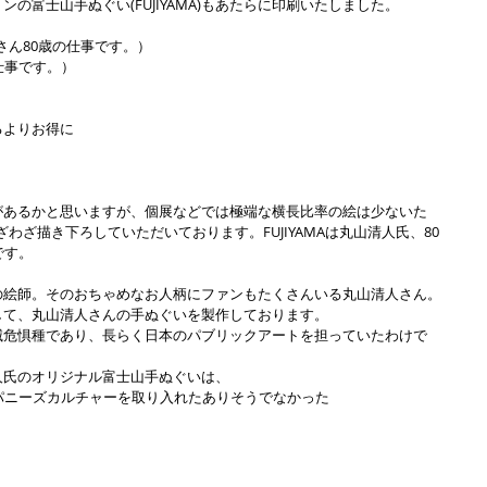
の富士山手ぬぐい(FUJIYAMA)もあたらに印刷いたしました。
山さん80歳の仕事です。）　
仕事です。）
るよりお得に
があるかと思いますが、個展などでは極端な横長比率の絵は少ないた
わざわざ描き下ろしていただいております。FUJIYAMAは丸山清人氏、80
です。
の絵師。そのおちゃめなお人柄にファンもたくさんいる丸山清人さん。
して、丸山清人さんの手ぬぐいを製作しております。
滅危惧種であり、長らく日本のパブリックアートを担っていたわけで
人氏のオリジナル富士山手ぬぐいは、
パニーズカルチャーを取り入れたありそうでなかった