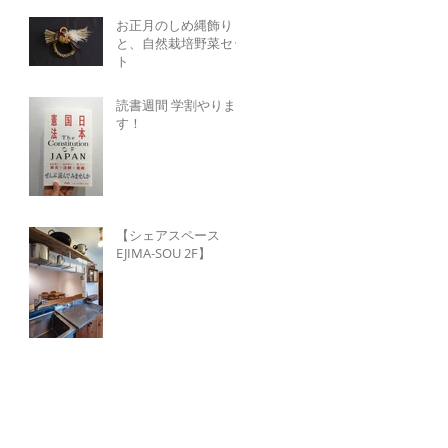
お正月のしめ縄飾り
と、自然栽培野菜セッ
ト
読書週間 学割やりま
す！
【シェアスペース
EJIMA-SOU 2F】