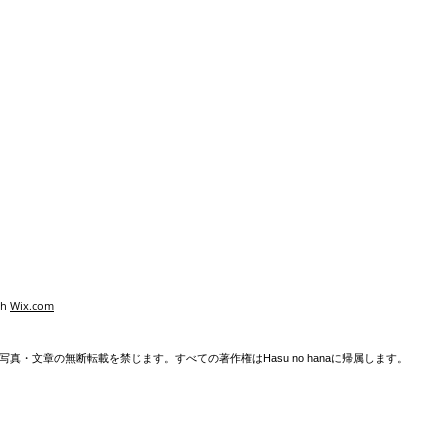
th
Wix.com
真・文章の無断転載を禁じます。すべての著作権はHasu no hanaに帰属します。