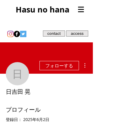
Hasu no hana
contact
access
その他
フォローする
日吉田 晃
日吉田 晃
プロフィール
登録日： 2025年6月2日