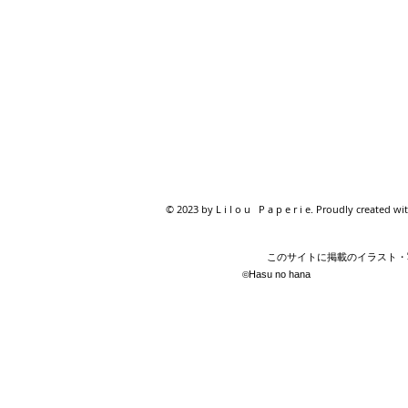
© 2023 by L i l o u P a p e r i e. Proudly created wi
このサイトに掲載のイラスト・写
Hasu no hana
©