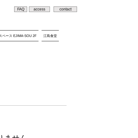
FAQ
access
contact
ペース EJIMA-SOU 2F
江島食堂
りません