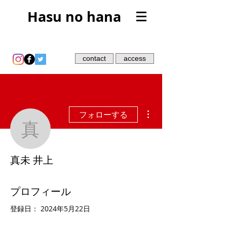
Hasu no hana
contact
access
その他
フォローする
真未 井上
真未 井上
プロフィール
登録日： 2024年5月22日