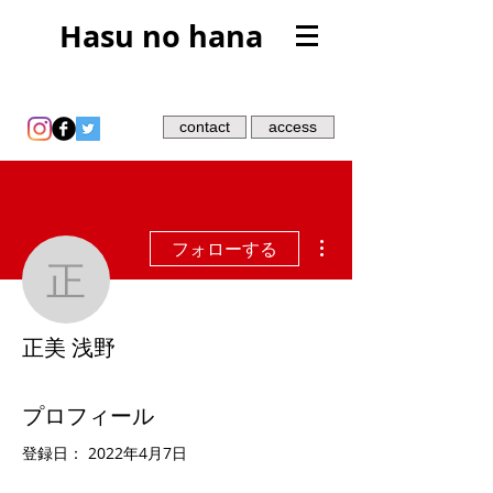
Hasu no hana
contact
access
その他
フォローする
正美 浅野
正美 浅野
プロフィール
登録日： 2022年4月7日