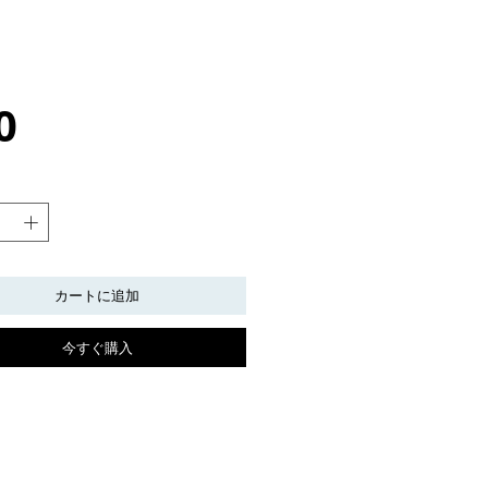
価
0
格
カートに追加
今すぐ購入