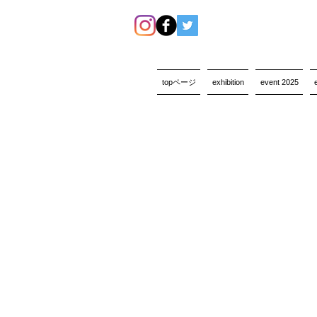
topページ
exhibition
event 2025