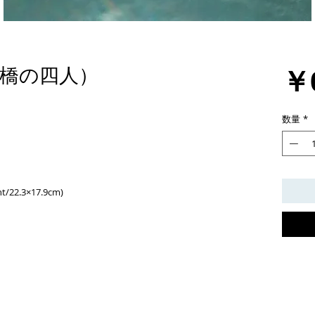
￥
（吊り橋の四人）
数量
*
nt/22.3×17.9cm)