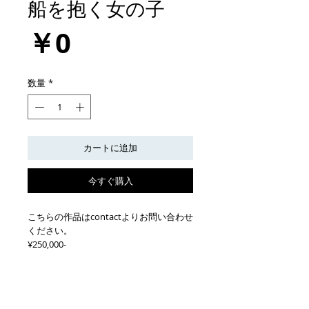
船を抱く女の子
価
￥0
格
数量
*
カートに追加
今すぐ購入
こちらの作品はcontactよりお問い合わせ
ください。
¥250,000-
※お布団含む
船を抱く女の子
2017年
黒泥土、化粧土