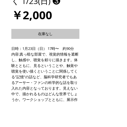
く 1/23(日) ❸
価
￥2,000
格
在庫なし
日時：1月23日（日） 17時〜 約90分
内容:真っ暗な部屋で、視覚的情報を遮断
し、触感や、聴覚を頼りに描きます。体
験とともに、見るということや、触覚や
聴覚を使い描くということに関係してく
る”記憶”の話など、脳科学研究者でもあ
るアーサー・ファンの科学的な話を取り
入れた内容となっております。見えない
中で、描かれるものはどんな世界でしょ
うか。ワークショップとともに、展示作
品解説トークがセットになったみにワー
クショップでありつつ充実プランです。
※料金には材料費,展示入場料が含まれま