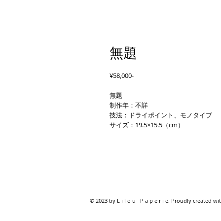
無題
¥58,000-
無題
制作年：不詳
技法：ドライポイント、モノタイプ
サイズ：19.5×15.5（cm）
© 2023 by L i l o u P a p e r i e. Proudly created wi