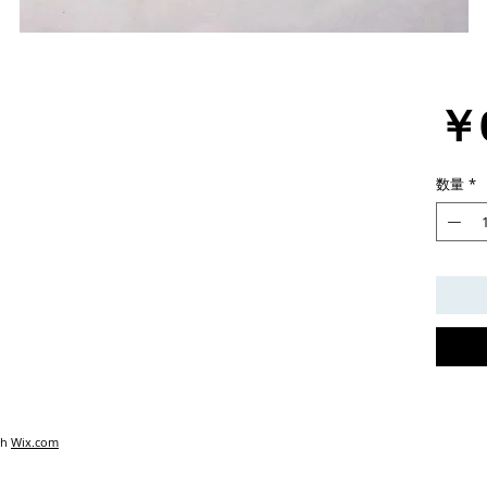
￥
数量
*
th
Wix.com