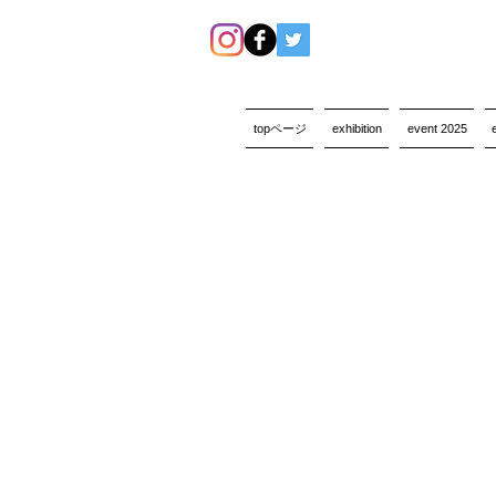
topページ
exhibition
event 2025