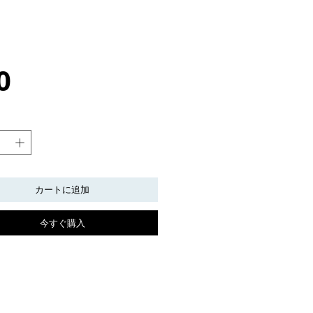
価
0
格
カートに追加
今すぐ購入