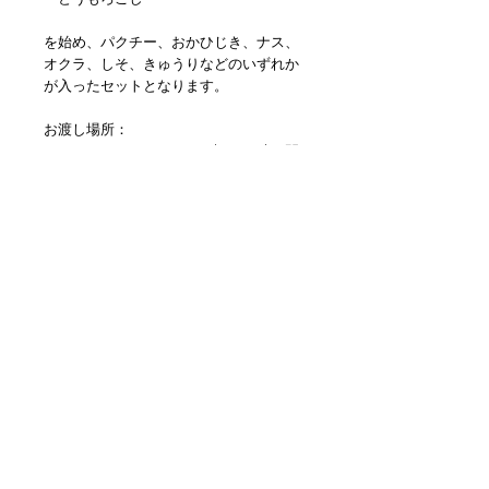
を始め、パクチー、おかひじき、ナス、
オクラ、しそ、きゅうりなどのいずれか
が入ったセットとなります。
お渡し場所：
EJIMA-SOU 2F 7月20日13時 〜 18時の間
で。
142-0041 品川区戸越5-8-19
クリックで
mapが開きます。
支払いについて
現金でのお支払い。受け取り当日で大丈
受け渡しの会場について
夫です。
当日取りにこれない場合は着払いにてお
le cocon Pop-up Sotre Tokyo 2019
開催中
送りいたします。
です。
© 2023 by L i l o u P a p e r i e. Proudly created with
Wix.com