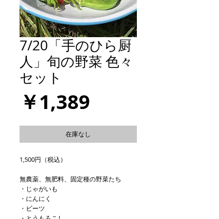
7/20「手のひら厨
人」旬の野菜 色々
セット
価
￥1,389
格
在庫なし
1,500円（税込）
無農薬、無肥料、固定種の野菜たち
・じゃがいも
・にんにく
・ビーツ
・とうもろこし