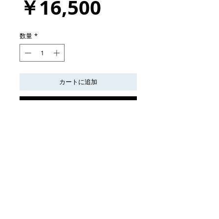
価
￥16,500
格
数量
*
カートに追加
今すぐ購入
30.4×37.5(cm)
2020
紙・透明水彩
© 2023 by L i l o u P a p e r i e. Proudly created with
Wix.com