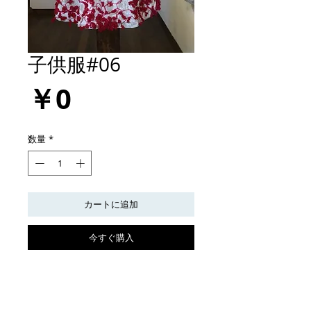
子供服#06
価
￥0
格
数量
*
カートに追加
今すぐ購入
※立体作品はcontactからお問い合わせく
ださい。
¥70,000- (＋税)