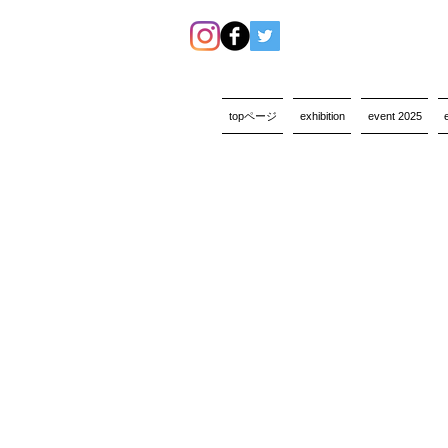
topページ
exhibition
event 2025