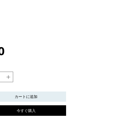
価
0
格
カートに追加
今すぐ購入