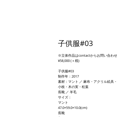
子供服#03
※立体作品はcontactからお問い合わ
¥58,000 (＋税)
子供服#03
制作年：2017
素材：マント ／ 麻布・アクリル絵具
小枝・木の実・松葉
長靴 ／ 羊毛
サイズ：
マント
47.0×59.0×10.0(cm)
長靴