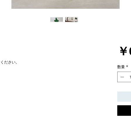
￥
せください。
数量
*
・