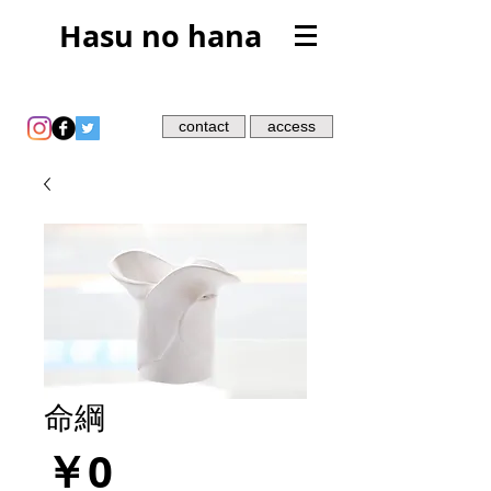
Hasu no hana
contact
access
命綱
価
￥0