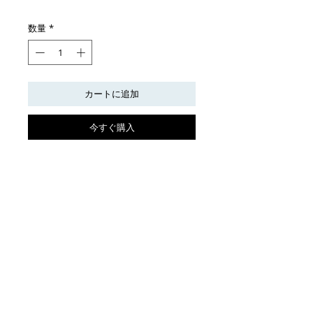
格
数量
*
カートに追加
今すぐ購入
sold out
2015年
セラミック、アクリル絵具
18×19.5×11.5（cm）
© 2023 by L i l o u P a p e r i e. Proudly created with
Wix.com