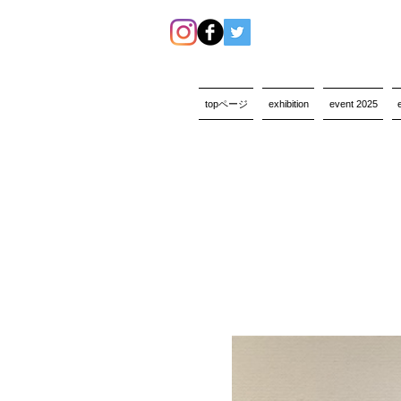
topページ
exhibition
event 2025