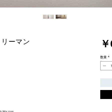
￥
ラリーマン
数量
*
th
Wix.com