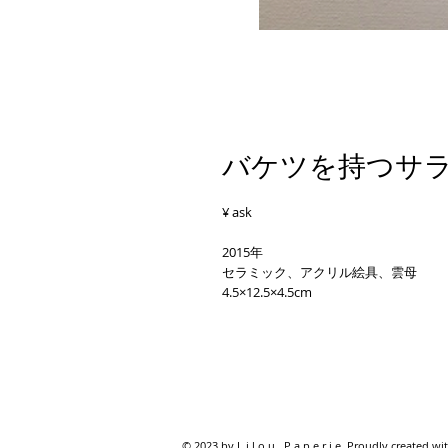
バケツを持つサ
¥ ask
2015年
セラミック、アクリル絵具、雲母
4.5×12.5×4.5cm
© 2023 by L i l o u P a p e r i e. Proudly created wi