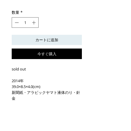
格
数量
*
カートに追加
今すぐ購入
sold out
2014年
39.0×8.5×4.0(cm)
新聞紙・アラビックヤマト液体のり・針
金
※仕上げに表面にフィクサチーフをかけ
ておりますが、
だんだん色は変化してゆきます。黄色に
変色して過程は、