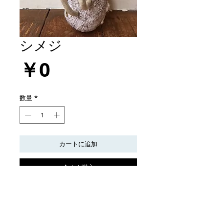
シメジ
価
￥0
格
数量
*
カートに追加
今すぐ購入
個人蔵
シメジ（壁掛けタイプ）