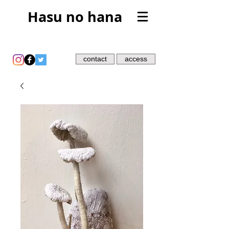
Hasu no hana
contact
access