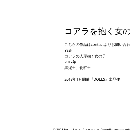
コアラを抱く女
こちらの作品はcontactよりお問い合
¥ask
コアラの人形抱く女の子
2017年
黒泥土、化粧土
2018年1月開催『DOLLS』出品作
© 2023 by L i l o u P a p e r i e. Proudly created wi