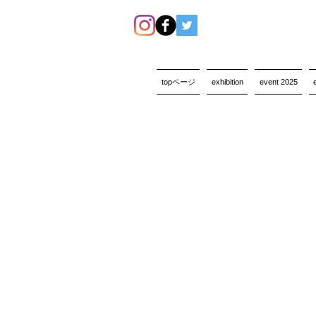
topページ
exhibition
event 2025