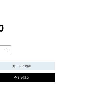
価
0
格
カートに追加
今すぐ購入