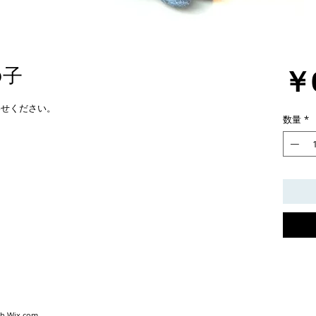
￥
の子
わせください。
数量
*
th
Wix.com