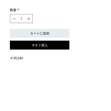
格
数量
*
カートに追加
今すぐ購入
￥30,240-
アンズタケ　
制作年：2014年
素材：羊毛、布、刺繍糸
サイズ：横17.0×縦13.5×高19.0（cm）
写真：八幡宏
© 2023 by L i l o u P a p e r i e. Proudly created with
Wix.com