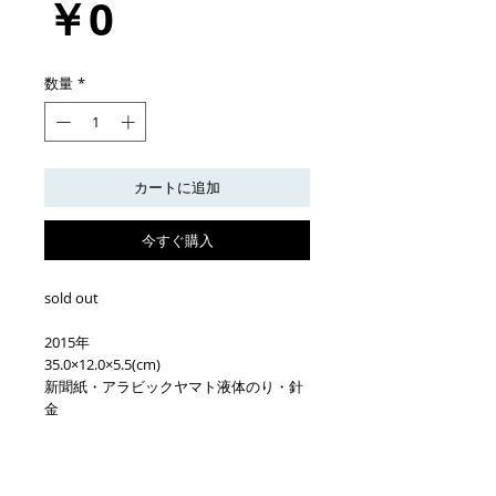
価
￥0
格
数量
*
カートに追加
今すぐ購入
sold out
2015年
35.0×12.0×5.5(cm)
新聞紙・アラビックヤマト液体のり・針
金
※仕上げに表面にフィクサチーフをかけ
ておりますが、