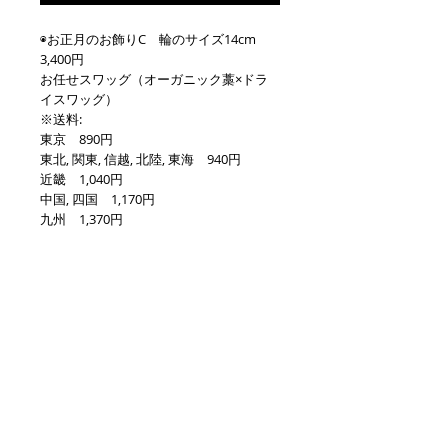
◉お正月のお飾りC　輪のサイズ14cm  
3,400円
お任せスワッグ（オーガニック藁×ドラ
イスワッグ）
※送料:
東京　890円
東北, 関東, 信越, 北陸, 東海　940円
近畿　1,040円
中国, 四国　1,170円
九州　1,370円 
北海道　1,270円
沖縄　1,490円
※12/27に店舗（10時30分〜20時までの
間）に取りに来られる方は送料なし。
●写真はイメージとなりスワッグはお任
せとなります。
●正統派のお飾りというよりは、現在の
日本は様々な文化や思想が混じり、
また生活にも馴染んでいることから、和
洋折衷になる用にアレンジとなります。